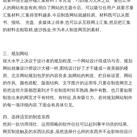
就要环绕主题开端汇集材料了常言道：巧妇难为无米之炊 ” 要想让本
人的网站有血有肉,明白了网站的主题今后。可以吸引住用户,就要尽量
汇集材料,汇集得资料越多,今后制造网站就越轻易。材料既可以从图
书、报纸、 光盘、多媒体上得来,也可以从互联网上汇集,然后把汇集
的材料去粗取精,披沙拣金,作为本人制造网页的素材。
三、规划网站
很大水平上决议于设计者的规划程度,一个网站设计得成功与否。规划
网站就像设计师设计大楼一样,图纸设计好了才干建成一座美丽的楼
房。
北京网站规划
包罗的内容良多,如网站的构造、栏目标设置、网站
的作风、颜色搭配、版面结构、文字图片的运用等,只要在制造网页之
前把这些方面都思索到才干在制造时轻车熟路,胸中有数。也只要如斯
制造出来的网页才干有特性、有特征,具有吸引力。若何规划
网站制作
的每一项详细内容,下面会有具体引见。
四、选择适宜的制造东西
然则一款功用强壮、运用简略的软件往往可以起到事半功倍的结果。
网页制造触及的东西比拟多,虽然选择什么样的东西并不会影响你设计