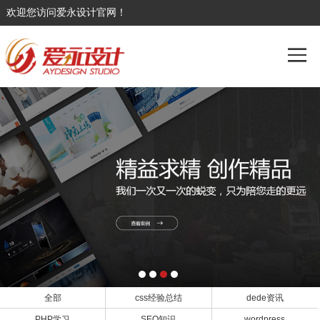
欢迎您访问爱永设计官网！
全部
css经验总结
dede资讯
PHP学习
SEO知识
wordpress