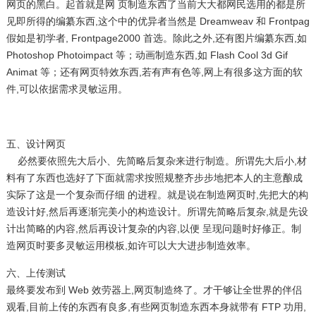
网页的黑白。起首就是网 页制造东西了当前大大都网民选用的都是所
见即所得的编纂东西,这个中的优异者当然是 Dreamweav 和 Frontpag
假如是初学者, Frontpage2000 首选。除此之外,还有图片编纂东西,如
Photoshop Photoimpact 等；动画制造东西,如 Flash Cool 3d Gif
Animat 等；还有网页特效东西,若有声有色等,网上有很多这方面的软
件,可以依据需求灵敏运用。
五、
设计网页
必然要依照先大后小、先简略后复杂来进行制造。所谓先大后小,材
料有了东西也选好了下面就需求按照规整齐步步地把本人的主意酿成
实际了这是一个复杂而仔细 的进程。就是说在制造网页时,先把大的构
造设计好,然后再逐渐完美小的构造设计。所谓先简略后复杂,就是先设
计出简略的内容,然后再设计复杂的内容,以便 呈现问题时好修正。制
造网页时要多灵敏运用模板,如许可以大大进步制造效率。
六、上传测试
最终要发布到 Web 效劳器上,网页制造终了。才干够让全世界的伴侣
观看,目前上传的东西有良多,有些网页制造东西本身就带有 FTP 功用,