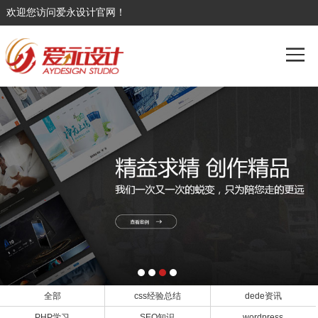
欢迎您访问爱永设计官网！
全部
css经验总结
dede资讯
PHP学习
SEO知识
wordpress