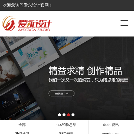
欢迎您访问爱永设计官网！
全部
css经验总结
dede资讯
PHP学习
SEO知识
wordpress