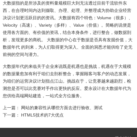
大数据指的是所涉及的资料量规模巨大到无法透过目前干流软件东
西，在合理时间内达到撷取、办理、处理、并整理成为协助企业经营
决议计划更活跃目的的资讯。大数据有四个特色：Volume（很多）、
Velocity（高速）、Variety（多样）、Value（价值）。简略的说便是
使用各方面的、有价值的资讯，结合本身条件，进行整合，做数据剖
析，发现更多的商机。 大数据的中心在于数据是否具有发掘价值，大
数据年代 的到来，为人们取得更为深入、全面的洞悉才能供给了史无
前例的空间与潜力。
大数据年代的来临关于企业来说既是机遇也是挑战，机遇在于大规模
的数据量愈加有利于咱们去剖析整合，掌握顾客与客户的动态发展，
为咱们的运营决议计划指点江山。挑战在于，让竞赛越来越剧烈，检
测您是否可以比竞赛对手作出更快的反应。爱永设计在大数据年代为
您供给高端网站建造，一站式全方位服务。
上一篇：
网站的兼容性从哪些方面去进行验收、测试
下一篇：
HTML5技术的7大优点