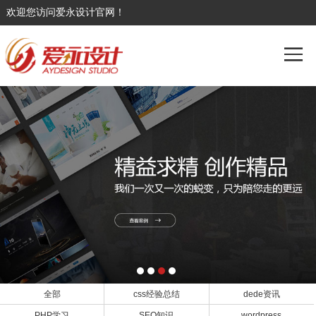
欢迎您访问爱永设计官网！
全部
css经验总结
dede资讯
PHP学习
SEO知识
wordpress