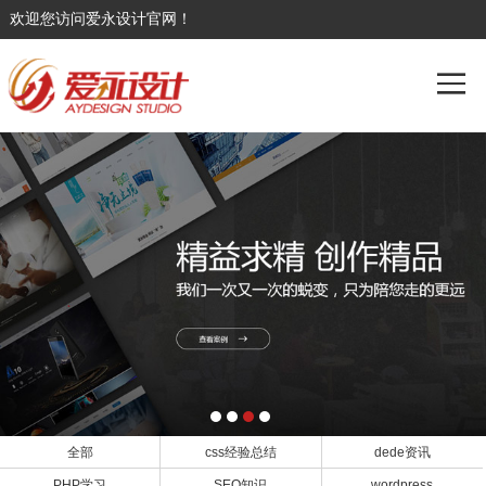
欢迎您访问爱永设计官网！
全部
css经验总结
dede资讯
PHP学习
SEO知识
wordpress