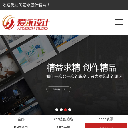
欢迎您访问爱永设计官网！
全部
css经验总结
dede资讯
PHP学习
SEO知识
wordpress