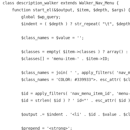
class description_walker extends Walker_Nav_Menu {

    function start_el(&$output, $item, $depth, $args) {
        global $wp_query;

        $indent = ( $depth ) ? str_repeat( "\t", $depth
        $class_names = $value = '';

        $classes = empty( $item->classes ) ? array() : 
        $classes[] = 'menu-item-' . $item->ID;

        $class_names = join( ' ', apply_filters( 'nav_m
        $class_names = 'COLOR: #339933">. esc_attr( $cl
        $id = apply_filters( 'nav_menu_item_id', 'menu-
        $id = strlen( $id ) ? ' id="' . esc_attr( $id )
        $output .= $indent . '<li' . $id . $value . $cl
        $prepend = '<strong>';
