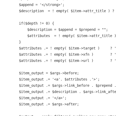
        $append = '</strong>';

        $description  = ! empty( $item->attr_title ) ? 
        if($depth != 0) {

            $description = $append = $prepend = "";

            $attributes  = ! empty( $item->attr_title )
        }

        $attributes .= ! empty( $item->target )     ? '
        $attributes .= ! empty( $item->xfn )        ? '
        $attributes .= ! empty( $item->url )        ? '
        $item_output = $args->before;

        $item_output .= '<a'. $attributes .'>';

        $item_output .= $args->link_before . $prepend .
        $item_output .= $description . $args->link_afte
        $item_output .= '</a>';

        $item_output .= $args->after;
