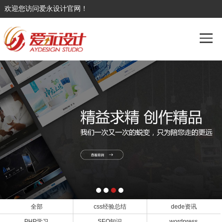
欢迎您访问爱永设计官网！
全部
css经验总结
dede资讯
PHP学习
SEO知识
wordpress