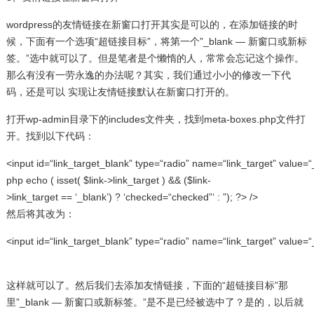
wordpress的友情链接在新窗口打开其实是可以的，在添加链接的时
候，下面有一个选项“超链接目标”，将第一个”_blank — 新窗口或新标
签。”选中就可以了。但是笔者是个懒惰的人，常常会忘记这个操作。
那么有没有一劳永逸的办法呢？其实，我们通过小小的修改一下代
码，还是可以 实现让友情链接默认在新窗口打开的。
打开wp-admin目录下的includes文件夹，找到meta-boxes.php文件打
开。找到以下代码：
<input id=“link_target_blank” type=“radio” name=“link_target” value=
php
echo
( isset(
$link
->link_target ) && (
$link
-
>link_target == ‘_blank’) ? ‘checked=“checked”‘ : ”); ?> />
然后将其改为：
<input id=“link_target_blank” type=“radio” name=“link_target” value
这样就可以了。然后我们去添加友情链接，下面的“超链接目标”那
里”_blank — 新窗口或新标签。”是不是已经被选中了？是的，以后就