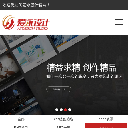
欢迎您访问爱永设计官网！
全部
css经验总结
dede资讯
PHP学习
SEO知识
wordpress