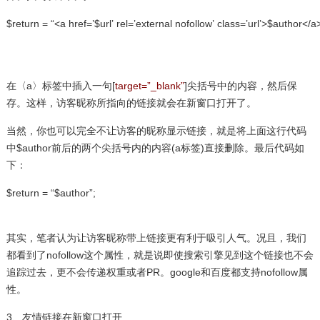
$return
= “<a href=’
$url
’ rel=’external nofollow’
class
=’url’>
$author
</a>
在〈a〉标签中插入一句[
target=”_blank”
]尖括号中的内容，然后保
存。这样，访客昵称所指向的链接就会在新窗口打开了。
当然，你也可以完全不让访客的昵称显示链接，就是将上面这行代码
中$author前后的两个尖括号内的内容(a标签)直接删除。最后代码如
下：
$return
= “
$author
”;
其实，笔者认为让访客昵称带上链接更有利于吸引人气。况且，我们
都看到了nofollow这个属性，就是说即使搜索引擎见到这个链接也不会
追踪过去，更不会传递权重或者PR。google和百度都支持nofollow属
性。
3、友情链接在新窗口打开