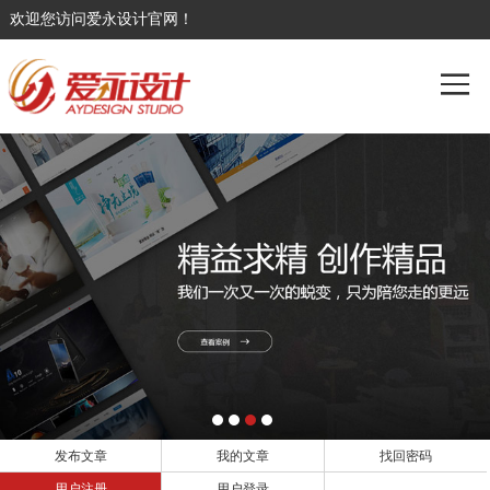
欢迎您访问爱永设计官网！
发布文章
我的文章
找回密码
用户注册
用户登录