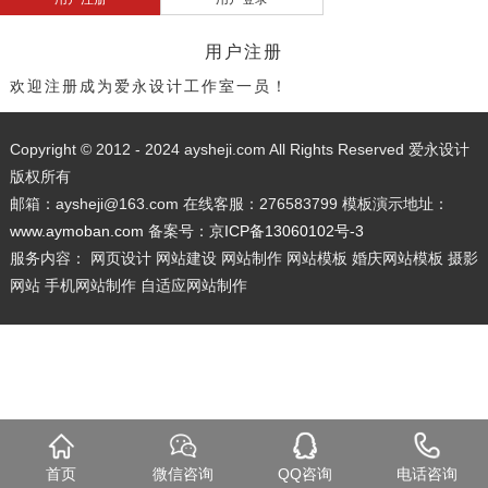
用户注册
欢迎注册成为爱永设计工作室一员！
Copyright © 2012 - 2024 aysheji.com All Rights Reserved 爱永设计
版权所有
邮箱：aysheji@163.com 在线客服：276583799 模板演示地址：
www.aymoban.com
备案号：
京ICP备13060102号-3
服务内容： 网页设计 网站建设 网站制作 网站模板 婚庆网站模板 摄影
网站 手机网站制作 自适应网站制作
首页
微信咨询
QQ咨询
电话咨询