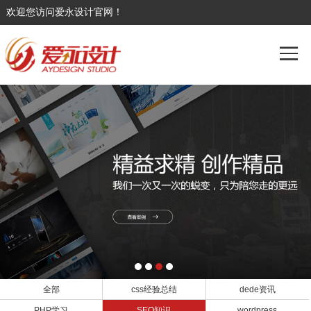
欢迎您访问爱永设计官网！
全部
css经验总结
dede资讯
PHP学习
SEO知识
wordpress