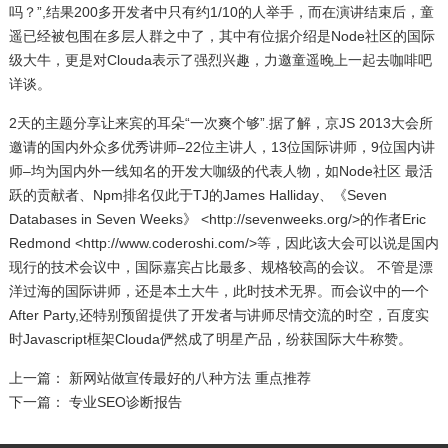
吗？”,结果200多开发者中只有约1/10的人举手，而在演讲结束后，童
遥已经被包围在多层人群之中了，其中有位据介绍是Node社区的国际
级大牛，更是对Clouda表示了强烈兴趣，力邀童遥晚上一起去咖啡吧
详谈。
2天的主题分享让来宾的耳朵“一次爽个够”.据了解，京JS 2013大会所
邀请的国内外众多优秀讲师–22位主讲人，13位国际讲师，9位国内讲
师–均为国内外一线知名的开发大咖级的代表人物，如Node社区 最活
跃的贡献者、Npm排名仅此于TJ的James Halliday、《Seven
Databases in Seven Weeks》 <http://sevenweeks.org/>的作者Eric
Redmond <http://www.coderoshi.com/>等，因此该大会可以说是国内
现行的技术会议中，国际嘉宾占比最多、规格较高的会议。 不管是漂
洋过海的国际讲师，还是本土大牛，此时技术无界。而会议中的一个
After Party,还特别预留提供了开发者与讲师尽情交流的时空，百度实
时Javascript框架Clouda俨然成了明星产品，纷获国际大牛称赞。
上一篇：
新网站做宣传最好的八种方法 重点推荐
下一篇：
专业SEO诊断报告