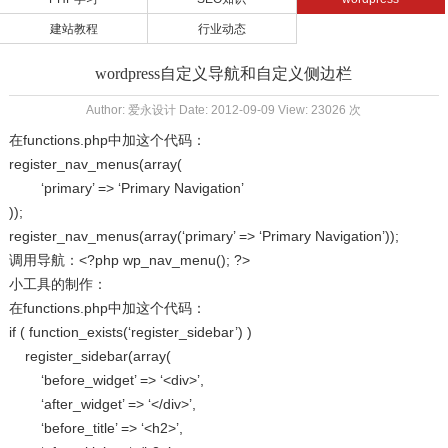
建站教程
行业动态
wordpress自定义导航和自定义侧边栏
Author: 爱永设计 Date: 2012-09-09 View: 23026 次
在functions.php中加这个代码：
register_nav_menus(array(
‘primary’ => ‘Primary Navigation’
));
register_nav_menus(array(‘primary’ => ‘Primary Navigation’));
调用导航：<?php wp_nav_menu(); ?>
小工具的制作：
在functions.php中加这个代码：
if ( function_exists(‘register_sidebar’) )
register_sidebar(array(
‘before_widget’ => ‘<div>’,
‘after_widget’ => ‘</div>’,
‘before_title’ => ‘<h2>’,