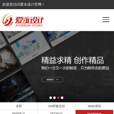
欢迎您访问爱永设计官网！
全部
css经验总结
dede资讯
PHP学习
SEO知识
wordpress