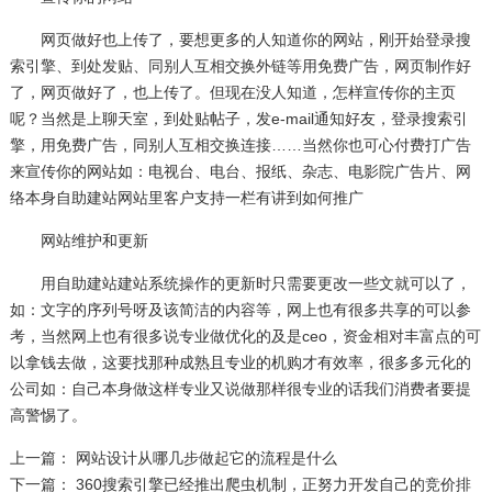
网页做好也上传了，要想更多的人知道你的网站，刚开始登录搜
索引擎、到处发贴、同别人互相交换外链等用免费广告，网页制作好
了，网页做好了，也上传了。但现在没人知道，怎样宣传你的主页
呢？当然是上聊天室，到处贴帖子，发e-mail通知好友，登录搜索引
擎，用免费广告，同别人互相交换连接……当然你也可心付费打广告
来宣传你的网站如：电视台、电台、报纸、杂志、电影院广告片、网
络本身自助建站网站里客户支持一栏有讲到如何推广
网站维护和更新
用自助建站建站系统操作的更新时只需要更改一些文就可以了，
如：文字的序列号呀及该简洁的内容等，网上也有很多共享的可以参
考，当然网上也有很多说专业做优化的及是ceo，资金相对丰富点的可
以拿钱去做，这要找那种成熟且专业的机购才有效率，很多多元化的
公司如：自己本身做这样专业又说做那样很专业的话我们消费者要提
高警惕了。
上一篇：
网站设计从哪几步做起它的流程是什么
下一篇：
360搜索引擎已经推出爬虫机制，正努力开发自己的竞价排