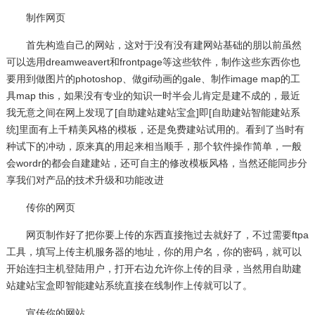
制作网页
首先构造自己的网站，这对于没有没有建网站基础的朋以前虽然
可以选用dreamweavert和frontpage等这些软件，制作这些东西你也
要用到做图片的photoshop、做gif动画的gale、制作image map的工
具map this，如果没有专业的知识一时半会儿肯定是建不成的，最近
我无意之间在网上发现了[自助建站建站宝盒]即[自助建站智能建站系
统]里面有上千精美风格的模板，还是免费建站试用的。看到了当时有
种试下的冲动，原来真的用起来相当顺手，那个软件操作简单，一般
会wordr的都会自建建站，还可自主的修改模板风格，当然还能同步分
享我们对产品的技术升级和功能改进
传你的网页
网页制作好了把你要上传的东西直接拖过去就好了，不过需要ftpa
工具，填写上传主机服务器的地址，你的用户名，你的密码，就可以
开始连扫主机登陆用户，打开右边允许你上传的目录，当然用自助建
站建站宝盒即智能建站系统直接在线制作上传就可以了。
宣传你的网站