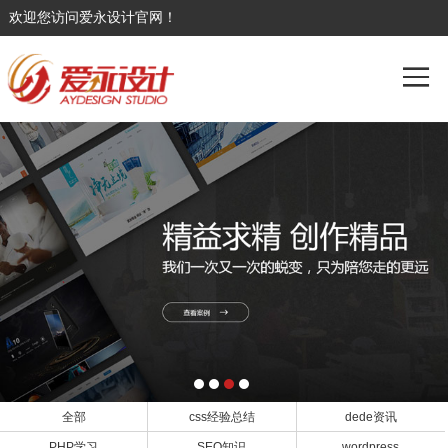
欢迎您访问爱永设计官网！
全部
css经验总结
dede资讯
PHP学习
SEO知识
wordpress