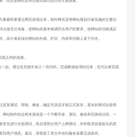
果，而且是网站发布后能否成功运行的主要因素。
方案最终要通过网页表现出来，制作网页是将网站规划付诸实施的主要任
特点做充分准备，使网站的基本格调符合用户的要求，使网站的功能满足
此，设计者必须在网站的外观、栏目、内容和功能上多下功夫。
页面之间的连接。
合在一起。通过在页面中加入一些代码，完成数据处理的任务，也可以将页面
过反复测试、审核、修改，确定无误后才能正式发布，基本的测试比较简
。网站制作的过程本身就是一个不断开发、测试、修改和完善的过程。一
者首先进行全面测试，然后请部分用户上网测试，并听取浏览者提出的意
直到用户满意。最后，讲我拿工资文件传到服务器重完成发布。