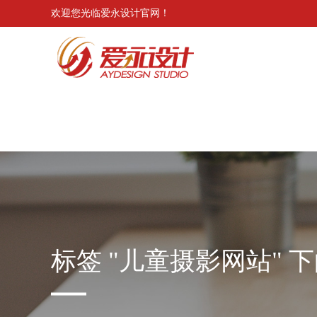
欢迎您光临爱永设计官网！
Notice
: Trying to get property 'ID' of non-object in
/www/wwwroot/aysheji.com/wp-content/
Notice
: Trying to get property 'ID' of non-object in
/www/wwwroot/aysheji.com/wp-content/
Notice
: Trying to get property 'ID' of non-object in
/www/wwwroot/aysheji.com/wp-content/
标签 "儿童摄影网站" 