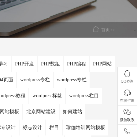
首页
>>
wwroot/aysheji.com/wp-content/themes/aysheji/functions.php
on line
300
儿童摄影网站
P学习
PHP开发
PHP数组
PHP编程
PHP网站
404页面
wordpress专栏
wordpress专栏
QQ咨询
ordpress教程
wordpress标签
wordpress栏目
在线咨询
网站模板
北京网站建设
如何建站
微信联系
标专设计
标志设计
栏目
瑜伽培训网站模板