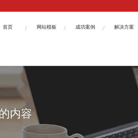
themes/aysheji/seo.php
on line
7
themes/aysheji/seo.php
on line
11
themes/aysheji/seo.php
on line
15
首页
网站模板
成功案例
解决方案
下的内容