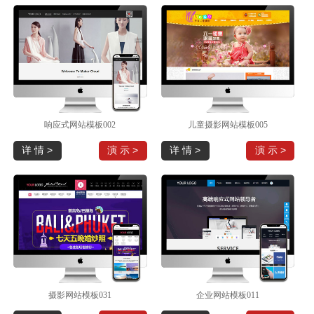
响应式网站模板002
儿童摄影网站模板005
详 情 >
演 示 >
详 情 >
演 示 >
摄影网站模板031
企业网站模板011