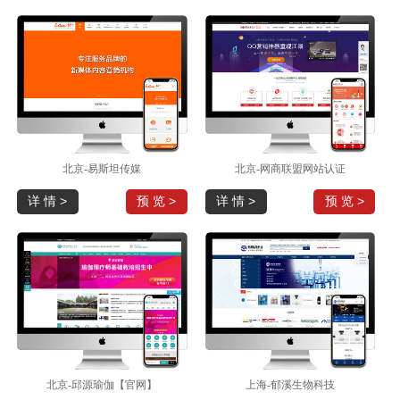
北京-易斯坦传媒
北京-网商联盟网站认证
详 情 >
预 览 >
详 情 >
预 览 >
北京-邱源瑜伽【官网】
上海-郁溪生物科技