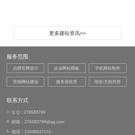
更多建站资讯>>
服务范围
品牌官网设计
企业网站模板
手机网站制作
营销网站建设
服务器租赁
域名/主机托管
联系方式
Q Q：
276583799
邮箱：
276583799@qq.com
电话：
13436537174