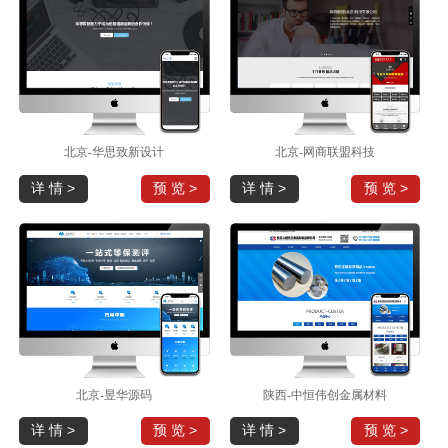
北京-华思致新设计
北京-网商联盟科技
详 情 >
预 览 >
详 情 >
预 览 >
北京-昱华源码
陕西-中恒伟创金属材料
详 情 >
预 览 >
详 情 >
预 览 >