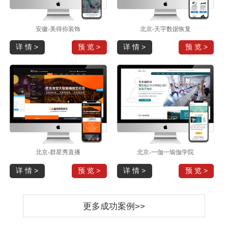
安徽-美得你装饰
北京-天宇数据恢复
详 情 >
预 览 >
详 情 >
预 览 >
北京-群星秀直播
北京-一伽一瑜伽学院
详 情 >
预 览 >
详 情 >
预 览 >
更多成功案例>>