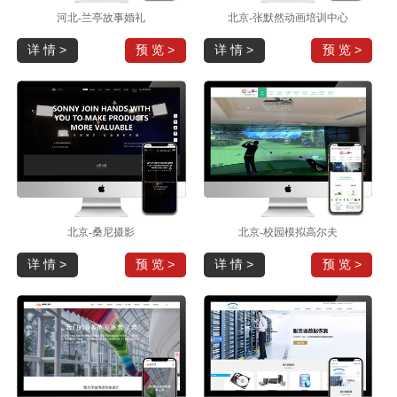
河北-兰亭故事婚礼
北京-张默然动画培训中心
详 情 >
预 览 >
详 情 >
预 览 >
北京-桑尼摄影
北京-校园模拟高尔夫
详 情 >
预 览 >
详 情 >
预 览 >