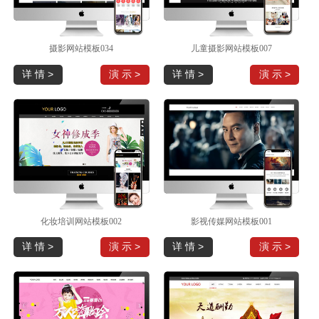
摄影网站模板034
儿童摄影网站模板007
详 情 >
演 示 >
详 情 >
演 示 >
化妆培训网站模板002
影视传媒网站模板001
详 情 >
演 示 >
详 情 >
演 示 >