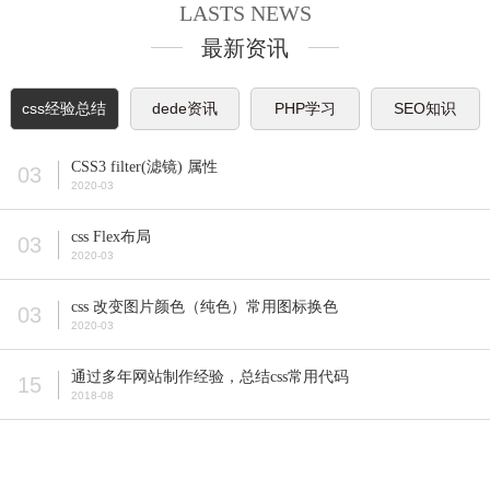
LASTS NEWS
最新资讯
css经验总结
dede资讯
PHP学习
SEO知识
CSS3 filter(滤镜) 属性
03
2020-03
css Flex布局
03
2020-03
css 改变图片颜色（纯色）常用图标换色
03
2020-03
通过多年网站制作经验，总结css常用代码
15
2018-08