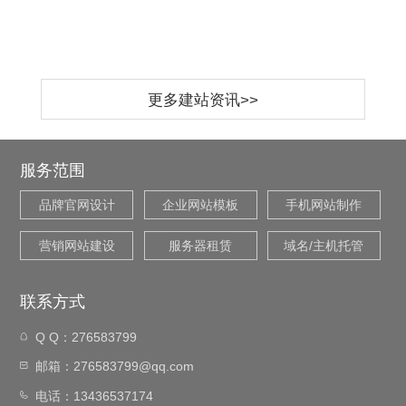
更多建站资讯>>
服务范围
品牌官网设计
企业网站模板
手机网站制作
营销网站建设
服务器租赁
域名/主机托管
联系方式
Q Q：
276583799
邮箱：
276583799@qq.com
电话：
13436537174