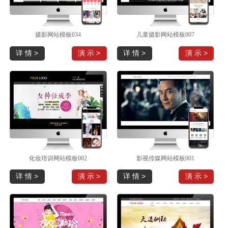
摄影网站模板034
儿童摄影网站模板007
详 情 >
演 示 >
详 情 >
演 示 >
化妆培训网站模板002
影视传媒网站模板001
详 情 >
演 示 >
详 情 >
演 示 >