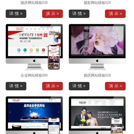
婚庆网站模板030
摄影网站模板029
详 情 >
演 示 >
详 情 >
演 示 >
企业网站模板009
婚庆网站模板028
详 情 >
演 示 >
详 情 >
演 示 >