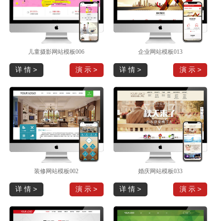
儿童摄影网站模板006
企业网站模板013
详 情 >
演 示 >
详 情 >
演 示 >
装修网站模板002
婚庆网站模板033
详 情 >
演 示 >
详 情 >
演 示 >