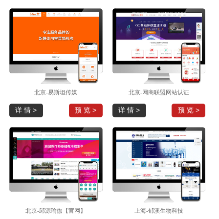
北京-易斯坦传媒
北京-网商联盟网站认证
详 情 >
预 览 >
详 情 >
预 览 >
北京-邱源瑜伽【官网】
上海-郁溪生物科技