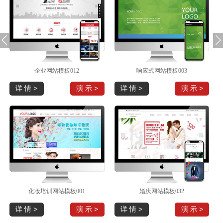
企业网站模板012
响应式网站模板003
详 情 >
演 示 >
详 情 >
演 示 >
化妆培训网站模板001
婚庆网站模板032
详 情 >
演 示 >
详 情 >
演 示 >