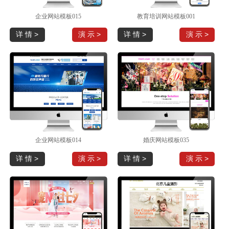
企业网站模板015
教育培训网站模板001
详 情 >
演 示 >
详 情 >
演 示 >
企业网站模板014
婚庆网站模板035
详 情 >
演 示 >
详 情 >
演 示 >