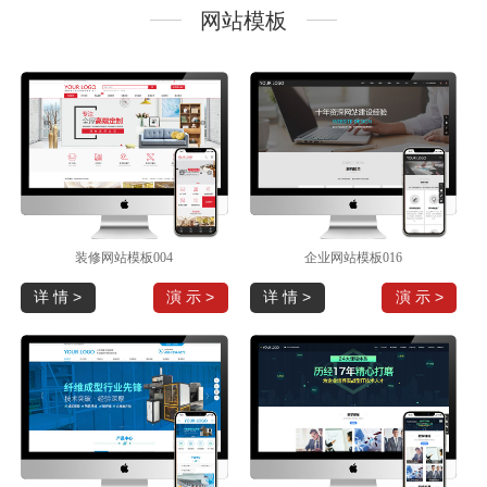
网站模板
装修网站模板004
企业网站模板016
详 情 >
演 示 >
详 情 >
演 示 >