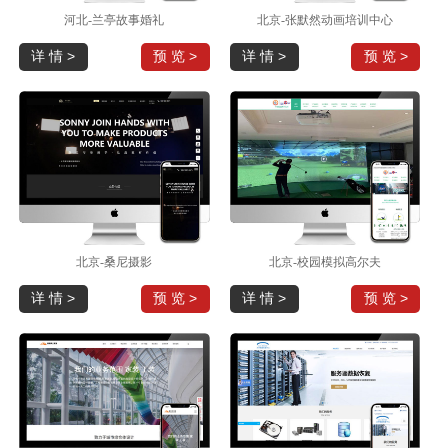
河北-兰亭故事婚礼
北京-张默然动画培训中心
详 情 >
预 览 >
详 情 >
预 览 >
北京-桑尼摄影
北京-校园模拟高尔夫
详 情 >
预 览 >
详 情 >
预 览 >