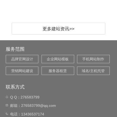
更多建站资讯>>
服务范围
品牌官网设计
企业网站模板
手机网站制作
营销网站建设
服务器租赁
域名/主机托管
联系方式
Q Q：
276583799
邮箱：
276583799@qq.com
电话：
13436537174