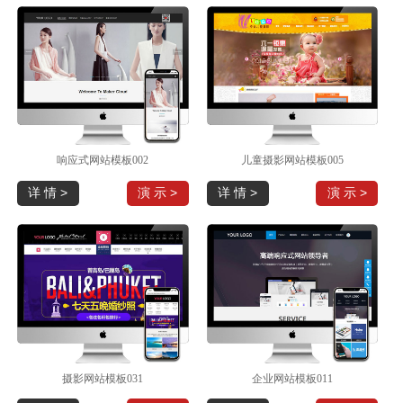
响应式网站模板002
儿童摄影网站模板005
详 情 >
演 示 >
详 情 >
演 示 >
摄影网站模板031
企业网站模板011